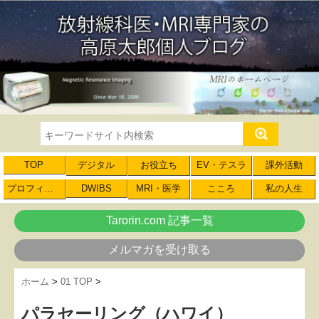
TOP
デジタル
お役立ち
EV・テスラ
課外活動
プロフィール
DWIBS
MRI・医学
こころ
私の人生
Tarorin.com 記事一覧
メルマガを受け取る
ホーム
>
01 TOP
>
パラセーリング（ハワイ）