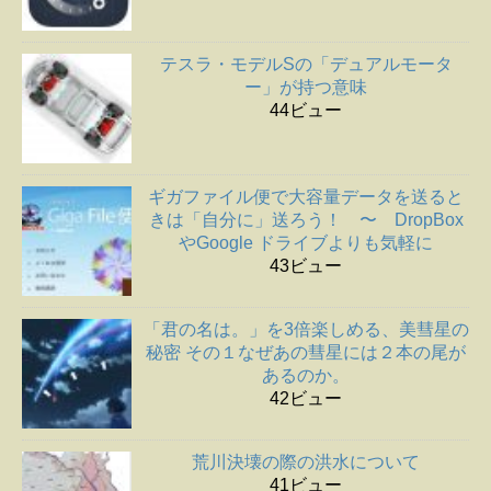
テスラ・モデルSの「デュアルモータ
ー」が持つ意味
44ビュー
ギガファイル便で大容量データを送ると
きは「自分に」送ろう！ 〜 DropBox
やGoogle ドライブよりも気軽に
43ビュー
「君の名は。」を3倍楽しめる、美彗星の
秘密 その１なぜあの彗星には２本の尾が
あるのか。
42ビュー
荒川決壊の際の洪水について
41ビュー