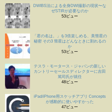
DWIBS法による全身DWI撮影の現状〜な
ぜSTIRが必要なのか
53ビュー
「君の名は。」を3倍楽しめる、美彗星の
秘密 その3 彗星はどんなときに割れるの
か
53ビュー
テスラ・モータース・ジャパンの新しい
カントリーセールスディレクターに吉田
篤司氏が就任
48ビュー
iPad/iPhone用スケッチアプリ Concepts
が感動的に使いやすかった
47ビュー