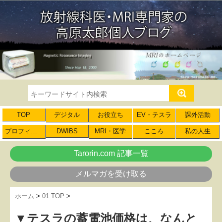
TOP
デジタル
お役立ち
EV・テスラ
課外活動
プロフィール
DWIBS
MRI・医学
こころ
私の人生
Tarorin.com 記事一覧
メルマガを受け取る
ホーム
>
01 TOP
>
▼テスラの蓄電池価格は、なんと