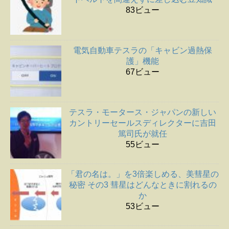
83ビュー
電気自動車テスラの「キャビン過熱保
護」機能
67ビュー
テスラ・モータース・ジャパンの新しい
カントリーセールスディレクターに吉田
篤司氏が就任
55ビュー
「君の名は。」を3倍楽しめる、美彗星の
秘密 その3 彗星はどんなときに割れるの
か
53ビュー