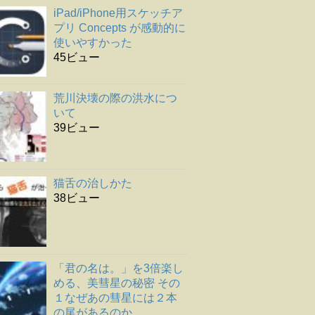
iPad/iPhone用スケッチア
プリ Concepts が感動的に
使いやすかった
45ビュー
荒川決壊の際の洪水につ
いて
39ビュー
猫舌の治しかた
38ビュー
「君の名は。」を3倍楽し
める、美彗星の秘密 その
１なぜあの彗星には２本
の尾があるのか。