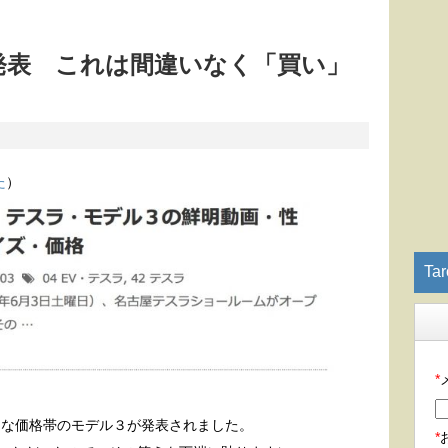
発表 これは間違いなく「買い」
た
）
Ta
*
le” な価格帯のモデル３が発表されました。
*