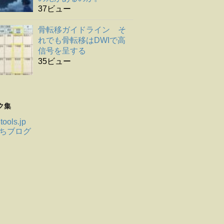
37ビュー
骨転移ガイドライン そ
れでも骨転移はDWIで高
信号を呈する
35ビュー
ク集
tools.jp
ちブログ