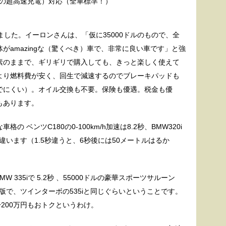
の超高速充電）対応（全車標準！）
ました。イーロンさんは、「仮に35000ドルのもので、全
がamazingな（驚くべき）車で、非常に良い車です」と強
素のままで、ギリギリで購入しても、きっと楽しく使えて
より燃料費が安く、回生で減速するのでブレーキパッドも
でにくい）。オイル交換も不要。保険も優遇。税金も優
もあります。
 ベンツC180の0-100km/h加速は8.2秒、BMW320i
違います（1.5秒違うと、6秒後には50メートルはるか
W 335iで 5.2秒 、55000ドルの豪華スポーツサルーン
最廉価版で、ツインターボの535iと同じぐらいということです。
200万円もおトクというわけ。