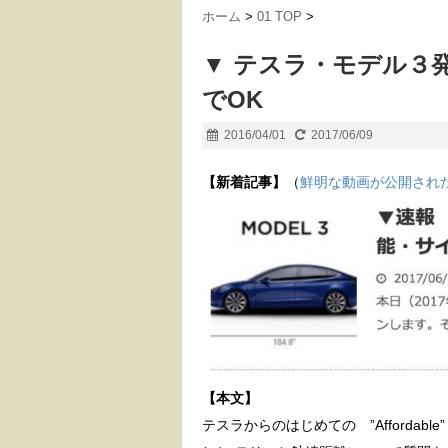
ホーム
>
01 TOP
>
▼ テスラ・モデル３
でOK
2016/04/01
2017/06/09
【新着記事】
（
鮮明な動画が公開され
【本文】
テスラからのはじめての ”Affordab