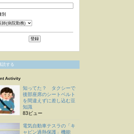
種別
購読する
nt Activity
知ってた？ タクシーで
後部座席のシートベルト
を間違えずに差し込む豆
知識
83ビュー
電気自動車テスラの「キ
ャビン過熱保護」機能