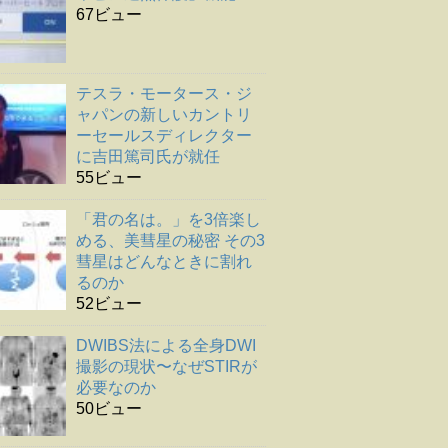
67ビュー
テスラ・モータース・ジ
ャパンの新しいカントリ
ーセールスディレクター
に吉田篤司氏が就任
55ビュー
「君の名は。」を3倍楽し
める、美彗星の秘密 その3
彗星はどんなときに割れ
るのか
52ビュー
DWIBS法による全身DWI
撮影の現状〜なぜSTIRが
必要なのか
50ビュー