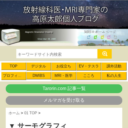
TOP
デジタル
お役立ち
EV・テスラ
課外活動
プロフィール
DWIBS
MRI・医学
こころ
私の人生
Tarorin.com 記事一覧
メルマガを受け取る
ホーム
>
01 TOP
>
▼ サーモグラフィ