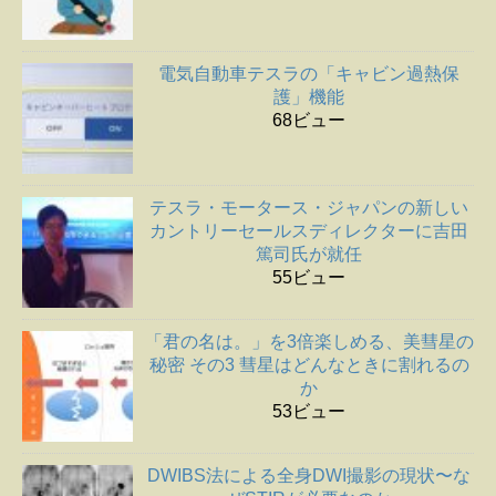
電気自動車テスラの「キャビン過熱保
護」機能
68ビュー
テスラ・モータース・ジャパンの新しい
カントリーセールスディレクターに吉田
篤司氏が就任
55ビュー
「君の名は。」を3倍楽しめる、美彗星の
秘密 その3 彗星はどんなときに割れるの
か
53ビュー
DWIBS法による全身DWI撮影の現状〜な