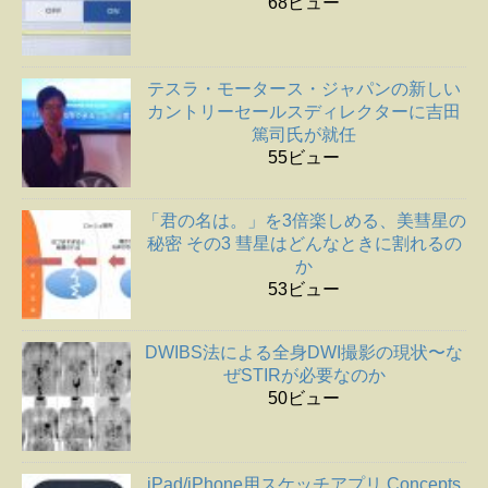
68ビュー
テスラ・モータース・ジャパンの新しい
カントリーセールスディレクターに吉田
篤司氏が就任
55ビュー
「君の名は。」を3倍楽しめる、美彗星の
秘密 その3 彗星はどんなときに割れるの
か
53ビュー
DWIBS法による全身DWI撮影の現状〜な
ぜSTIRが必要なのか
50ビュー
iPad/iPhone用スケッチアプリ Concepts