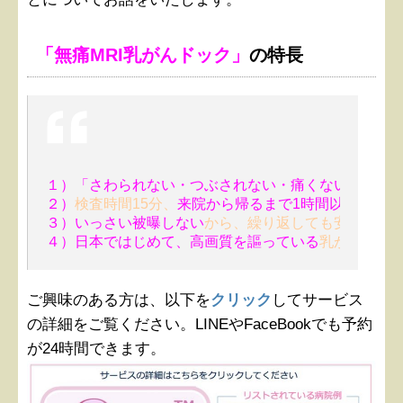
「無痛MRI乳がんドック」
の特長
１）「さわられない・つぶされない・痛くない」
２）
検査時間15分、
来院から帰るまで1時間以内　
だか
３）いっさい被曝しない
から、繰り返しても安全。
４）日本ではじめて、高画質を謳っている
乳がんMRI
ご興味のある方は、以下を
クリック
してサービス
の詳細をご覧ください。LINEやFaceBookでも予約
が24時間できます。