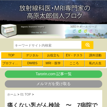
TOP
デジタル
お役立ち
EV・テスラ
課外活動
プロフィール
DWIBS
MRI・医学
こころ
私の人生
Tarorin.com 記事一覧
メルマガを受け取る
ホーム
>
01 TOP
>
痛くない乳がん検診 〜 7病院で