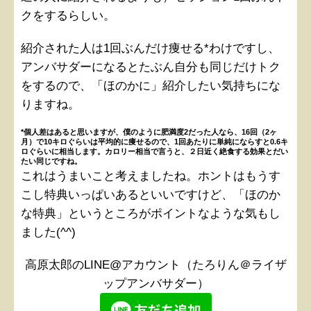
クをするらしい。
紹介された人は1回ぶんだけ痩せる*わけですし、
アンバサダーになるとたぶん自分も同じだけトク
をするので、「ほのかに」紹介したい気持ちにな
りますね。
*個人差はあると思いますが、僕のように肥満度2だった人なら、16回（2ヶ
月）で10キロぐらいは平均的に痩せるので、1回あたりに単純にならすと0.6キ
ロぐらいに相当します。カロリー相当で言うと、２日近く絶食する効果とだい
たい同じですね。
これはうまいこと考えましたね。ホントはもうす
こし特典いっぱいあるといいですけど、「ほのか
な特典」というところがポイントなような気もし
ました(^^)
高原太郎のLINE@アカウント（たろりん＠ライザ
ップアンバサダー）