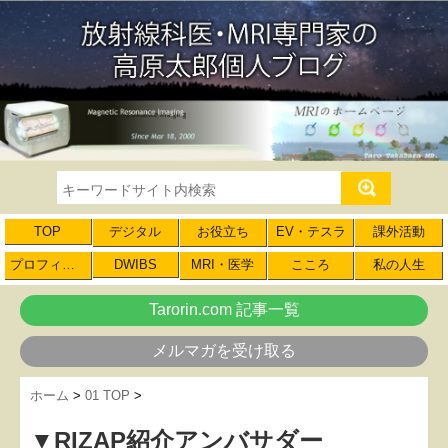
TOP
デジタル
お役立ち
EV・テスラ
課外活動
プロフィール
DWIBS
MRI・医学
こころ
私の人生
Tarorin.com 記事一覧
メルマガを受け取る
ホーム
>
01 TOP
>
▼RIZAP紹介アンバサダー