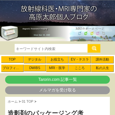
TOP
デジタル
お役立ち
EV・テスラ
課外活動
プロフィール
DWIBS
MRI・医学
こころ
私の人生
Tarorin.com 記事一覧
メルマガを受け取る
ホーム
>
01 TOP
>
造影剤のパッケージング考