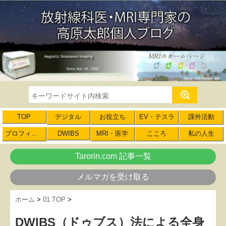
TOP
デジタル
お役立ち
EV・テスラ
課外活動
プロフィール
DWIBS
MRI・医学
こころ
私の人生
Tarorin.com 記事一覧
メルマガを受け取る
ホーム
>
01 TOP
>
DWIBS（ドゥブス）法による全身