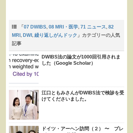
「
07 DWIBS
,
08 MRI・医学
,
71 ニュース
,
82
MRI
,
DWI
,
繰り返しがんドック
」カテゴリーの人気
記事
DWIBS法の論文が1000回引用されま
した（Google Scholar）
江口ともみさんがDWIBS法で検診を受
けてくださいました。
ドイツ・アーヘン訪問（２） 〜 プレ