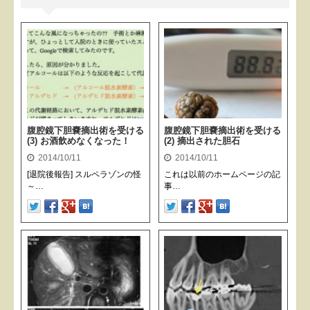
腹腔鏡下胆嚢摘出術を受ける
腹腔鏡下胆嚢摘出術を受ける
(3) お酒飲めなくなった！
(2) 摘出された胆石
2014/10/11
2014/10/11
[退院後報告] スルペラゾンの怪
これは以前のホームページの記
～…
事…