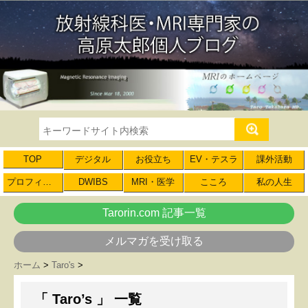
TOP
デジタル
お役立ち
EV・テスラ
課外活動
プロフィール
DWIBS
MRI・医学
こころ
私の人生
Tarorin.com 記事一覧
メルマガを受け取る
ホーム
>
Taro's
>
「 Taro’s 」 一覧