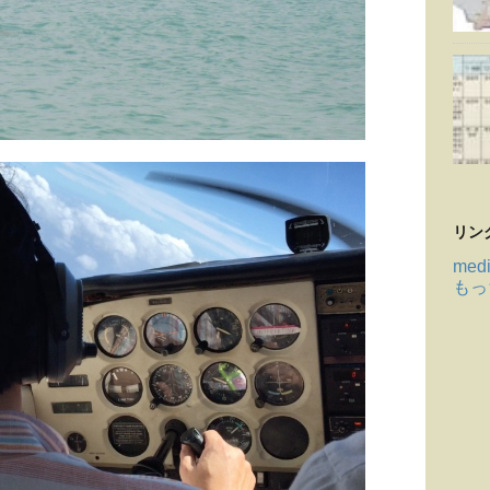
リン
medi
もっ