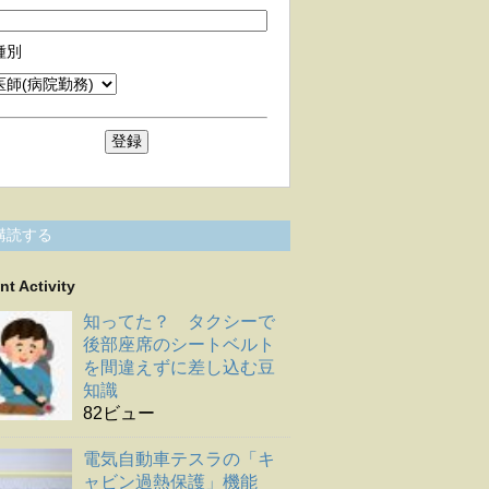
種別
購読する
nt Activity
知ってた？ タクシーで
後部座席のシートベルト
を間違えずに差し込む豆
知識
82ビュー
電気自動車テスラの「キ
ャビン過熱保護」機能