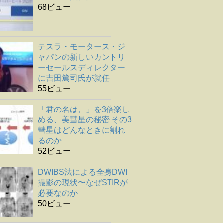
68ビュー
テスラ・モータース・ジ
ャパンの新しいカントリ
ーセールスディレクター
に吉田篤司氏が就任
55ビュー
「君の名は。」を3倍楽し
める、美彗星の秘密 その3
彗星はどんなときに割れ
るのか
52ビュー
DWIBS法による全身DWI
撮影の現状〜なぜSTIRが
必要なのか
50ビュー