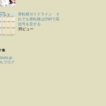
骨転移ガイドライン そ
れでも骨転移はDWIで高
信号を呈する
35ビュー
ク集
tools.jp
ちブログ