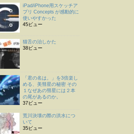
iPad/iPhone用スケッチア
プリ Concepts が感動的に
使いやすかった
45ビュー
猫舌の治しかた
38ビュー
「君の名は。」を3倍楽し
める、美彗星の秘密 その
１なぜあの彗星には２本
の尾があるのか。
37ビュー
荒川決壊の際の洪水につ
いて
35ビュー