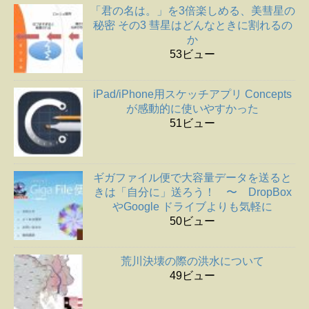
「君の名は。」を3倍楽しめる、美彗星の
秘密 その3 彗星はどんなときに割れるの
か
53ビュー
iPad/iPhone用スケッチアプリ Concepts
が感動的に使いやすかった
51ビュー
ギガファイル便で大容量データを送ると
きは「自分に」送ろう！ 〜 DropBox
やGoogle ドライブよりも気軽に
50ビュー
荒川決壊の際の洪水について
49ビュー