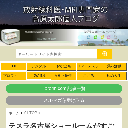
TOP
デジタル
お役立ち
EV・テスラ
課外活動
プロフィール
DWIBS
MRI・医学
こころ
私の人生
Tarorin.com 記事一覧
メルマガを受け取る
ホーム
>
01 TOP
>
テスラ名古屋ショールームがすご